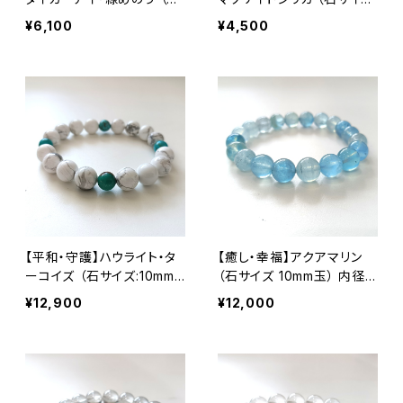
サイズ:12・10・8mm）内径15
10mm）内径15cm
¥6,100
¥4,500
cm
【平和・守護】ハウライト・タ
【癒し・幸福】アクアマリン
ーコイズ （石サイズ:10mm）
（石サイズ 10mm玉） 内径1
内径17cm
6cm
¥12,900
¥12,000