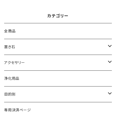
カテゴリー
全商品
置き石
原石
アクセサリー
ポイント
ブレスレット
浄化用品
丸玉
ペンダント・ネックレス
目的別
その他
その他
金運・財運・仕事運
専用決済ページ