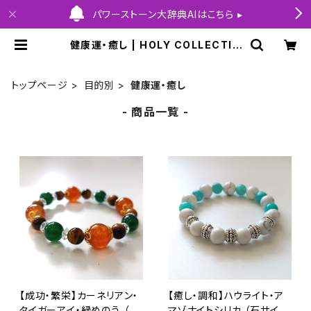
パワーストーン大辞典AIはこちら ▸
健康運・癒し | HOLY COLLECTIO
N
トップページ
目的別
健康運・癒し
- 商品一覧 -
【成功・繁栄】カーネリアン・
【癒し・調和】ハウライト・ア
タイガーアイ・緑めのう （石
マゾナイトシリカ （石サイズ: