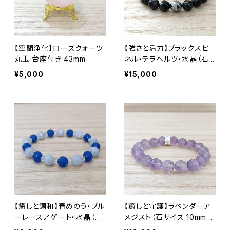
【空間浄化】ローズクォーツ
【強さと活力】ブラックスピ
丸玉 台座付き 43mm
ネル・テラヘルツ・水晶（石
サイズ:10mm） 内径17cm
¥5,000
¥15,000
【癒しと調和】青めのう・ブル
【癒しと守護】ラベンダーア
ーレースアゲート・水晶（石
メジスト（石サイズ 10mm
サイズ：8mm）内径16cm
玉） 内径15cm