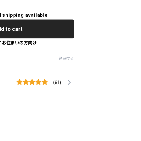
l shipping available
d to cart
にお住まいの方向け
通報する
(91)