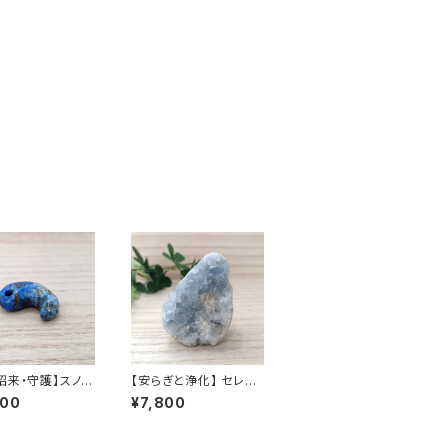
招来・守護】スノー
【安らぎと浄化】 セレス
クラピスラズリ 勾
タイト（天青石）】穏やか
000
¥7,800
な空のような淡青色が
美しい天然石