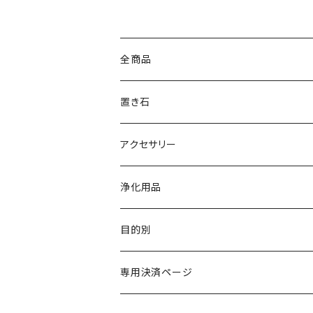
全商品
置き石
原石
アクセサリー
ポイント
ブレスレット
浄化用品
丸玉
ペンダント・ネックレス
目的別
その他
その他
金運・財運・仕事運
専用決済ページ