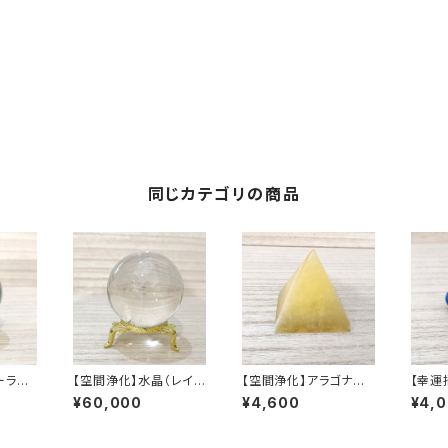
同じカテゴリの商品
ーライ
【空間浄化】水晶（レイン
【空間浄化】アラゴナイト
【幸運
 45m
ボー水晶） 丸玉 台座付
ピラミッド
フレー
¥60,000
¥4,600
¥4,
き 60mm
玉