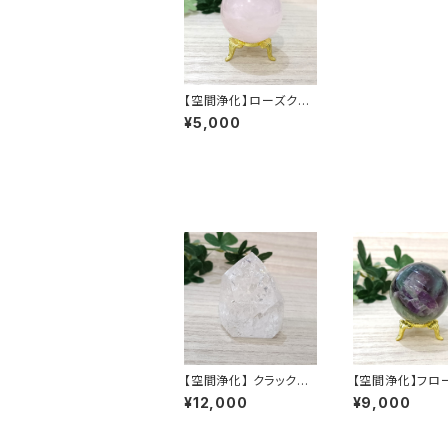
【空間浄化】ローズクォ
ーツ 丸玉 台座付き 43
¥5,000
mm
【空間浄化】 クラック水
【空間浄化】フロ
晶 ポイント
ト 丸玉 台座付き
¥12,000
¥9,000
m