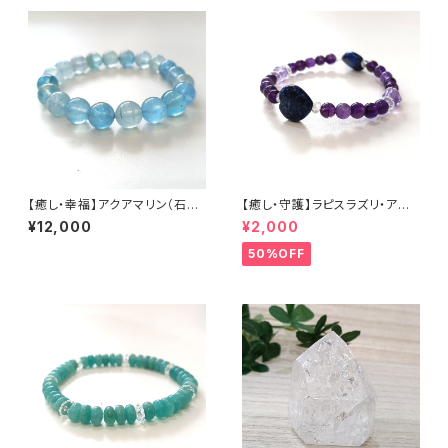
【癒し・幸福】アクアマリン（石サ
【癒し・守護】ラピスラズリ・アメ
イズ 10mm玉） 内径16cm
ジスト・水晶（石サイズ:12〜6m
¥12,000
¥2,000
m） 内径15cm
50%OFF