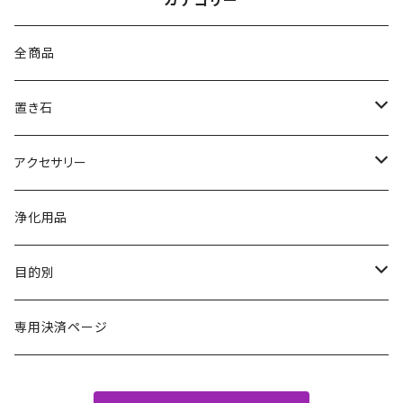
カテゴリー
全商品
置き石
原石
アクセサリー
ポイント
ブレスレット
浄化用品
丸玉
ペンダント・ネックレス
目的別
その他
その他
金運・財運・仕事運
専用決済ページ
恋愛・人間関係