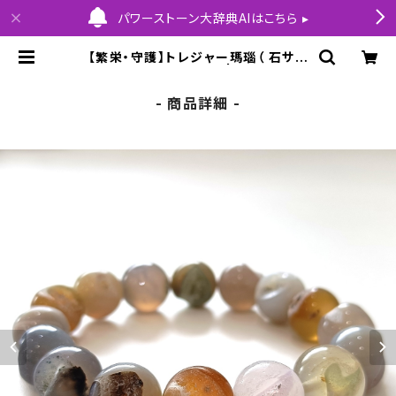
パワーストーン大辞典AIはこちら ▸
【繁栄・守護】トレジャー瑪瑙（ 石サイ
ズ 12mm）内径16cm | HOLY COL
LECTION
- 商品詳細 -