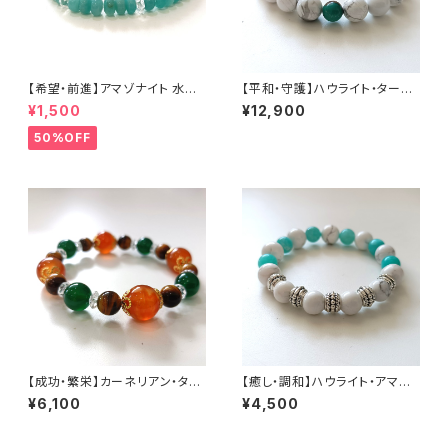
【希望・前進】アマゾナイト 水晶
【平和・守護】ハウライト・ターコ
（石サイズ:3×6mm）内径15cm
イズ （石サイズ:10mm）内径17
¥1,500
¥12,900
cm
50%OFF
【成功・繁栄】カーネリアン・タイ
【癒し・調和】ハウライト・アマゾ
ガーアイ・緑めのう （石サイズ:1
ナイトシリカ （石サイズ:10mm）
¥6,100
¥4,500
2・10・8mm）内径15cm
内径15cm