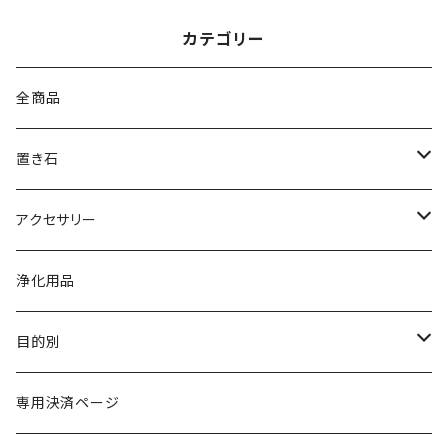
カテゴリー
全商品
置き石
原石
アクセサリー
ポイント
ブレスレット
浄化用品
丸玉
ペンダント・ネックレス
目的別
その他
その他
金運・財運・仕事運
専用決済ページ