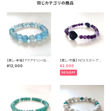
同じカテゴリの商品
【癒し・幸福】アクアマリン（石サ
【癒し・守護】ラピスラズリ・アメ
イズ 10mm玉） 内径16cm
ジスト・水晶（石サイズ:12〜6m
¥12,000
¥2,000
m） 内径15cm
50%OFF