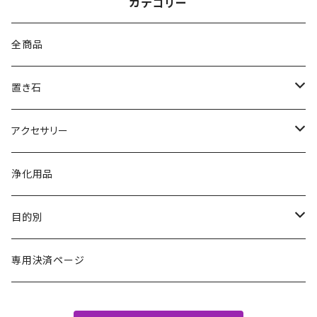
カテゴリー
全商品
置き石
原石
アクセサリー
ポイント
ブレスレット
浄化用品
丸玉
ペンダント・ネックレス
目的別
その他
その他
金運・財運・仕事運
専用決済ページ
恋愛・人間関係