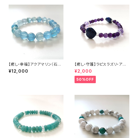
【癒し・幸福】アクアマリン（石サ
【癒し・守護】ラピスラズリ・アメ
イズ 10mm玉） 内径16cm
ジスト・水晶（石サイズ:12〜6m
¥12,000
¥2,000
m） 内径15cm
50%OFF