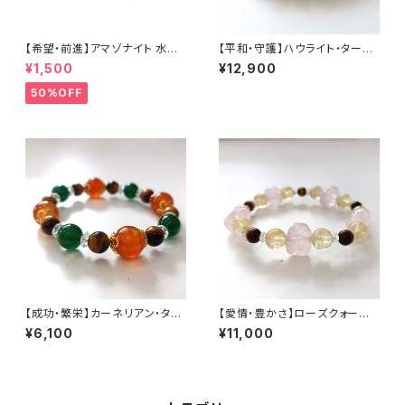
【希望・前進】アマゾナイト 水晶
【平和・守護】ハウライト・ターコ
（石サイズ:3×6mm）内径15cm
イズ （石サイズ:10mm）内径17
¥1,500
¥12,900
cm
50%OFF
【成功・繁栄】カーネリアン・タイ
【愛情・豊かさ】ローズクォーツ・
ガーアイ・緑めのう （石サイズ:1
シトリン・タイガーアイ （石サイ
¥6,100
¥11,000
2・10・8mm）内径15cm
ズ:12〜8mm）内径15cm