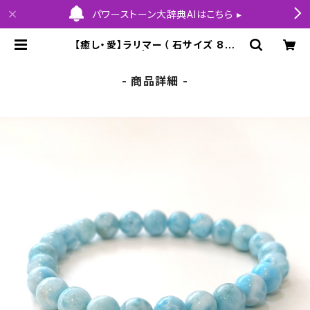
パワーストーン大辞典AIはこちら ▸
【癒し・愛】ラリマー（ 石サイズ 8m
m）内径16cm | HOLY COLLECTI
ON
- 商品詳細 -