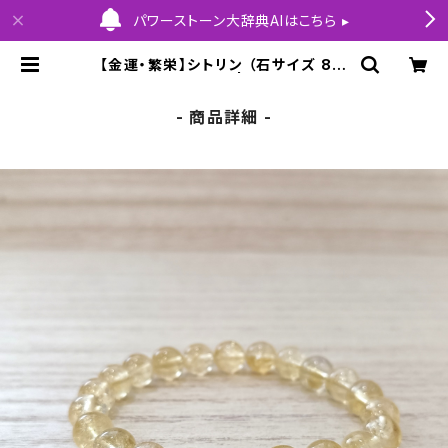
パワーストーン大辞典AIはこちら ▸
【金運・繁栄】シトリン （石サイズ 8.5
mm玉） 内径16cm | HOLY COLLE
CTION
- 商品詳細 -