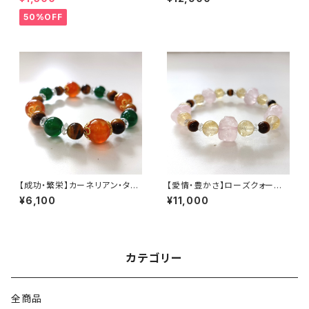
cm
50%OFF
【成功・繁栄】カーネリアン・タイ
【愛情・豊かさ】ローズクォーツ・
ガーアイ・緑めのう （石サイズ:1
シトリン・タイガーアイ （石サイ
¥6,100
¥11,000
2・10・8mm）内径15cm
ズ:12〜8mm）内径15cm
カテゴリー
全商品