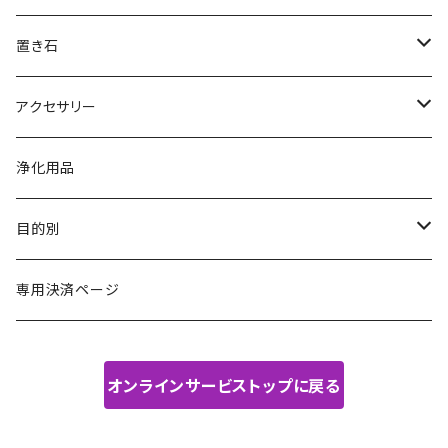
置き石
原石
アクセサリー
ポイント
ブレスレット
浄化用品
丸玉
ペンダント・ネックレス
目的別
その他
その他
金運・財運・仕事運
専用決済ページ
恋愛・人間関係
オンラインサービストップに戻る
健康運・癒し