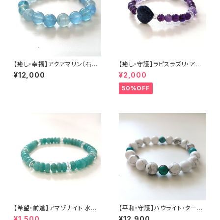
【癒し・幸福】アクアマリン（石サ
【癒し・守護】ラピスラズリ・アメ
イズ 10mm玉） 内径16cm
ジスト・水晶（石サイズ:12〜6m
¥12,000
¥2,000
m） 内径15cm
50%OFF
【希望・前進】アマゾナイト 水晶
【平和・守護】ハウライト・ターコ
（石サイズ:3×6mm）内径15cm
イズ （石サイズ:10mm）内径17
¥1,500
¥12,900