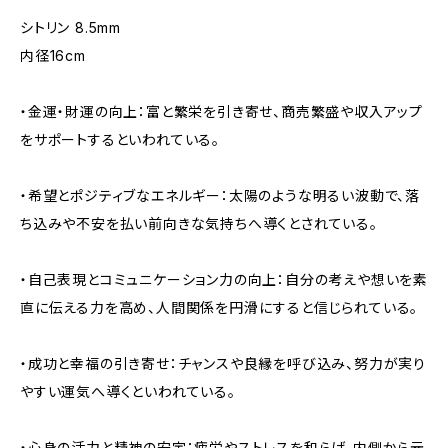
シトリン 8.5mm
内径16cm
・金運・財運の向上：富と繁栄を引き寄せ、商売繁盛や収入アップ
をサポートするといわれている。
・希望とポジティブなエネルギー：太陽のような明るい波動で、落
ち込みや不安を払い前向きな気持ちへ導くとされている。
・自己表現とコミュニケーション力の向上：自分の考えや想いを素
直に伝える力を高め、人間関係を円滑にすると信じられている。
・成功と幸福の引き寄せ：チャンスや良縁を呼び込み、努力が実り
やすい運気へ導くといわれている。
・心身の活力と精神の安定：疲労やストレスを和らげ、内側から元