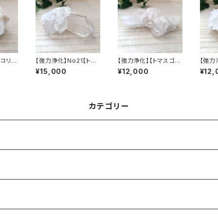
【コリン
【強力浄化】No21【トマ
【強力浄化】【トマスゴン
【強力
クラス
スゴンサガ産・高品質水
サガ産・高品質水晶クラ
スゴン
¥15,000
¥12,000
¥12,
ル産ク
晶クラスター】天然ブラ
スター】天然ブラジル産
晶クラ
ジル産クリスタル
クリスタル
ジル産
カテゴリー