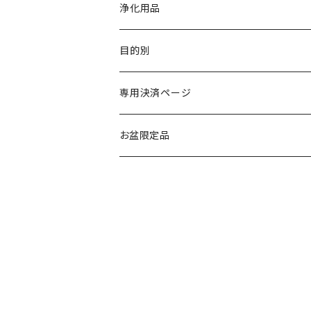
ポイント
ブレスレット
浄化用品
丸玉
ペンダント・ネックレス
目的別
その他
その他
金運・財運・仕事運
専用決済ページ
恋愛・人間関係
お盆限定品
健康運・癒し
魔除け・浄化