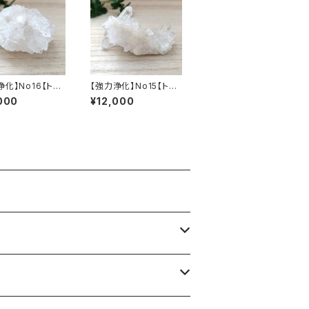
浄化】No16【トマ
【強力浄化】No15【トマ
サガ産・高品質水
スゴンサガ産・高品質水
000
¥12,000
スター】天然ブラ
晶クラスター】天然ブラ
クリスタル
ジル産クリスタル