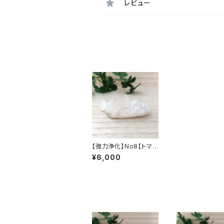
レビュー
【強力浄化】No8【トマス
ゴンサガ産・高品質水晶
¥6,000
クラスター】天然ブラジ
ル産クリスタル