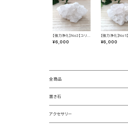
【強力浄化】No2【コリン
【強力浄化】No1
ト産・高品質水晶クラス
ト産・高品質水晶
¥6,000
¥6,000
ター】天然ブラジル産ク
ター】天然ブラジ
リスタル
リスタル
全商品
置き石
原石
アクセサリー